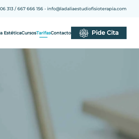
306 313 / 667 666 156 -
info@ladaliaestudiofisioterapia.com
Pide Cita
a Estética
Cursos
Tarifas
Contacto