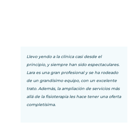
Clínica de 10, con profesionales y expertos en
.
el sector.Tecnología punta y maquinaria muy
o
avanzada.Trato y atención excelente, un
lujazo tratar con gente tan profesional y
s
seria.Me han tratado diferentes patologías y
ta
lesiones y la experiencia siempre es muy
buena.