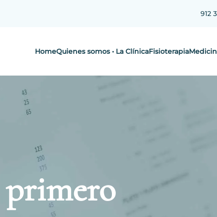
912 
Home
Quienes somos • La Clínica
Fisioterapia
Medicin
o primero