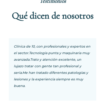
Testimonios
Qué dicen de nosotros
Todo el equipo de Dalia son unos excelentes
profesionales y siempre te tratan fenomenal.
Estoy muy contenta de haberles descubierto,
tanto para mis sesiones de pilates de
embarazo como para los tratamientos post-
parto y sesiones de fisioterapia. ¡Gracias Lara
por pensar siempre en tus clientes y buscar
lo mejor para nosotros!